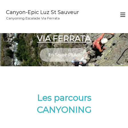
A
l
Canyon-Epic Luz St Sauveur
l
Canyoning Escalade Via Ferrata
e
r
a
VIA FERRATA
u
c
o
En Savoir Plus...
n
t
e
n
u
Les parcours
CANYONING