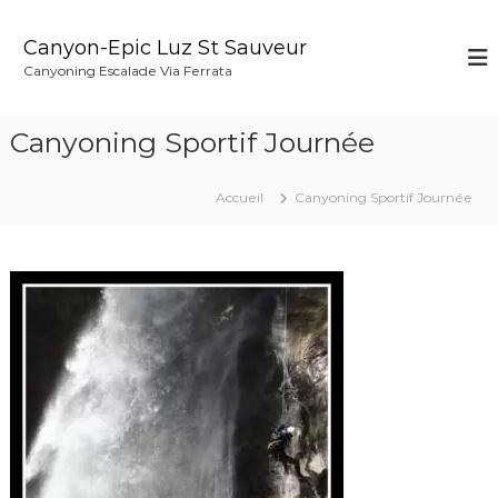
A
l
Canyon-Epic Luz St Sauveur
l
Canyoning Escalade Via Ferrata
e
r
a
Canyoning Sportif Journée
u
c
o
Accueil
Canyoning Sportif Journée
n
t
e
n
u