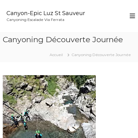
A
l
Canyon-Epic Luz St Sauveur
l
Canyoning Escalade Via Ferrata
e
r
a
Canyoning Découverte Journée
u
c
o
Accueil
Canyoning Découverte Journée
n
t
e
n
u