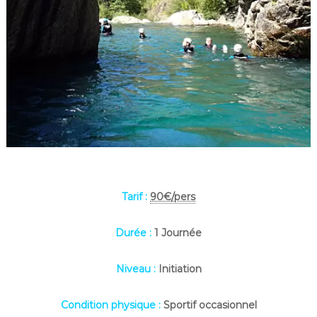
Tarif :
90€/pers
Durée :
1 Journée
Niveau :
Initiation
Condition physique :
Sportif occasionnel