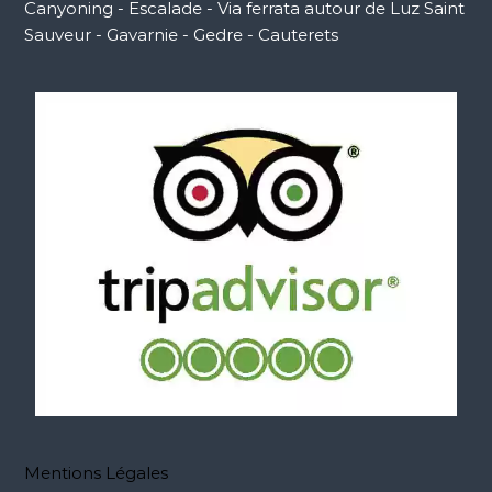
Canyoning - Escalade - Via ferrata autour de Luz Saint
Sauveur - Gavarnie - Gedre - Cauterets
Mentions Légales